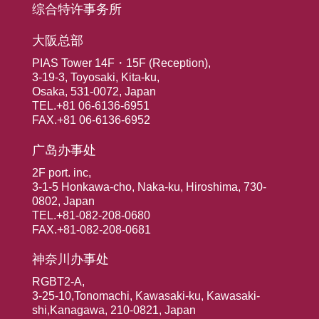
综合特许事务所
大阪总部
PIAS Tower 14F・15F (Reception),
3-19-3, Toyosaki, Kita-ku,
Osaka, 531-0072, Japan
TEL.+81 06-6136-6951
FAX.+81 06-6136-6952
广岛办事处
2F port. inc,
3-1-5 Honkawa-cho, Naka-ku, Hiroshima, 730-
0802, Japan
TEL.+81-082-208-0680
FAX.+81-082-208-0681
神奈川办事处
RGBT2-A,
3-25-10,Tonomachi, Kawasaki-ku, Kawasaki-
shi,Kanagawa, 210-0821, Japan